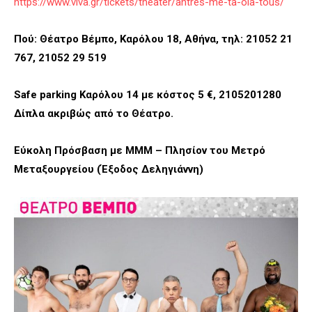
https://www.viva.gr/tickets/theater/antres-me-ta-ola-tous/
Πού: Θέατρο Βέμπο, Καρόλου 18, Αθήνα, τηλ: 21052 21
767, 21052 29 519
Safe parking Kαρόλου 14 με κόστος 5 €, 2105201280
Δίπλα ακριβώς από το Θέατρο.
Εύκολη Πρόσβαση με ΜΜΜ – Πλησίον του Μετρό
Μεταξουργείου (Έξοδος Δεληγιάννη)