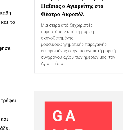
Παΐσιος ο Αγιορείτης στο
Θέατρο Ακροπόλ
ύπαθη
 και το
Μια σειρά από ξεχωριστές
παραστάσεις υπό τη μορφή
σκηνοθετημένης
μουσικοαφηγηματικής παραγωγής
φησε
αφιερωμένες στην πιο αγαπητή μορφή
συγχρόνου αγίου των ημερών μας, τον
Άγιο Παΐσιο...
στρέφει
 και
ιάζει