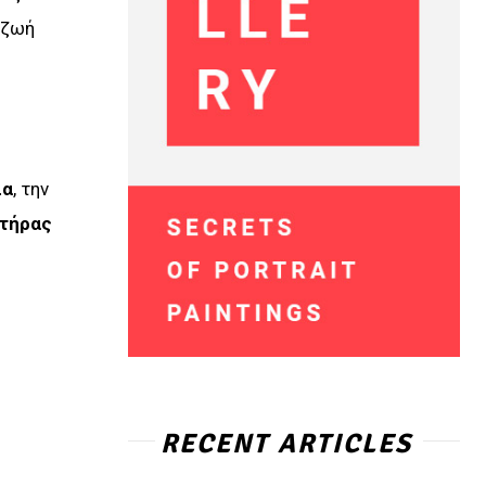
 ζωή
ια
, την
τήρας
RECENT ARTICLES