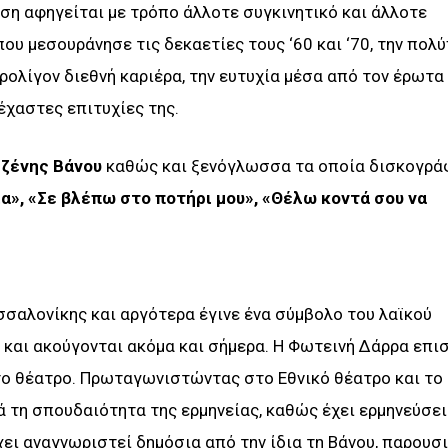
η αφηγείται με τρόπο άλλοτε συγκινητικό και άλλοτε
ου μεσουράνησε τις δεκαετίες τους ‘60 και ‘70, την πολ
ρολίγον διεθνή καριέρα, την ευτυχία μέσα από τον έρωτα
έχαστες επιτυχίες της.
ζένης Βάνου
καθώς και ξενόγλωσσα τα οποία δισκογρά
ία», «Σε βλέπω στο ποτήρι μου», «Θέλω κοντά σου να
σαλονίκης και αργότερα έγινε ένα σύμβολο του λαϊκού
 και ακούγονται ακόμα και σήμερα. Η Φωτεινή Δάρρα επι
 το θέατρο. Πρωταγωνιστώντας στο Εθνικό θέατρο και το
 τη σπουδαιότητα της ερμηνείας, καθώς έχει ερμηνεύσει
ει αναγνωριστεί δημόσια από την ίδια τη Βάνου, παρουσ