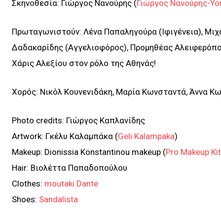
Σκηνοθεσία: Γιώργος Νανούρης (
Γιώργος Νανούρης-Yor
Πρωταγωνιστούν: Λένα Παπαληγούρα (Ιφιγένεια), Μιχ
Δαδακαρίδης (Αγγελιοφόρος), Προμηθέας Αλειφερόπου
Χάρις Αλεξίου στον ρόλο της Αθηνάς!
Χορός: Νικόλ Κουνενιδάκη, Μαρία Κωνσταντά, Άννα Κων
Photo credits: Γιώργος Καπλανίδης
Artwork: Γκέλυ Καλαμπάκα (
Geli Kalampaka
)
Makeup: Dionissia Konstantinou makeup (
Pro Makeup Kit
Hair: Βιολέττα Παπαδοπούλου
Clothes:
moutaki
Dante
Shoes:
Sandalista