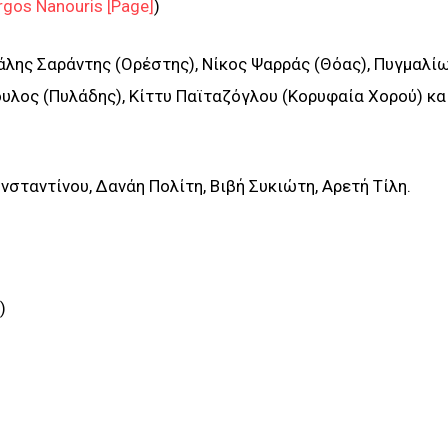
gos Nanouris [Page]
)
άλης Σαράντης (Ορέστης), Νίκος Ψαρράς (Θόας), Πυγμαλί
λος (Πυλάδης), Κίττυ Παϊταζόγλου (Κορυφαία Χορού) και
σταντίνου, Δανάη Πολίτη, Βιβή Συκιώτη, Αρετή Τίλη.
)