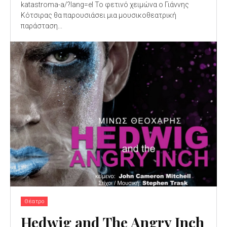
katastroma-a/?lang=el Το φετινό χειμώνα ο Γιάννης
Κότσιρας θα παρουσιάσει μια μουσικοθεατρική
παράσταση...
Θέατρο
Hedwig and The Angry Inch