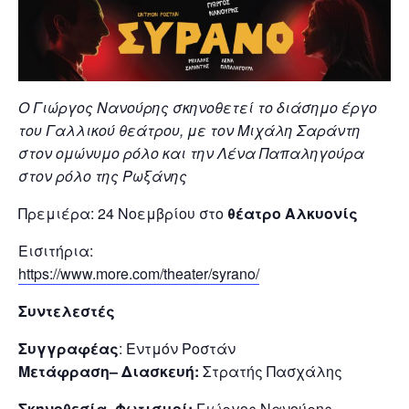
Ο
Γιώργος Νανούρης σκηνοθετεί το διάσημο έργο
του Γαλλικού θεάτρου,
με τον Μιχάλη Σαράντη
στον ομώνυμο ρόλο και την Λένα Παπαληγούρα
στον ρόλο της Ρωξάνης
Πρεμιέρα: 24 Νοεμβρίου στο
θέατρο
Αλκυονίς
Εισιτήρια:
https://www.more.com/theater/syrano/
Συντελεστές
Συγγραφέας
: Εντμόν Ροστάν
Μετάφραση– Διασκευή:
Στρατής Πασχάλης
Σκηνοθεσία- Φωτισμοί:
Γιώργος Νανούρης