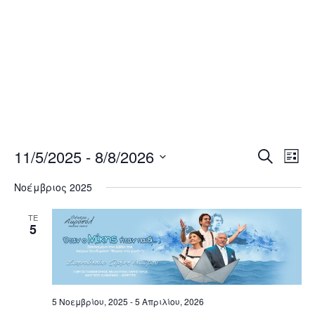
11/5/2025
 - 
8/8/2026
Εκ
Εκδηλ
Αναζήτηση
List
Vi
Επιλέξτε
Search
Νοέμβριος 2025
ημερομηνία
Nav
and
ΤΕ
5
Views
Naviga
5 Νοεμβρίου, 2025
-
5 Απριλίου, 2026