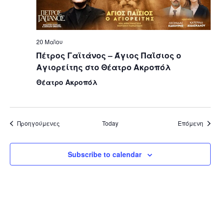
20 Μαΐου
Πέτρος Γαϊτάνος – Άγιος Παΐσιος ο
Αγιορείτης στο Θέατρο Ακροπόλ
Θέατρο Ακροπόλ
Εκδηλώσεις
Εκδηλ
Προηγούμενες
Today
Επόμενη
Subscribe to calendar